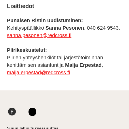
Lisätiedot
Punaisen Ristin uudistuminen:
Kehityspäällikkö
Sanna Pesonen
, 040 624 9543,
sanna.pesonen@redcross.fi
Piirikeskustelut:
Piirien yhteyshenkilöt tai järjestötoiminnan
kehittämisen asiantuntija
Maija Erpestad
,
maija.erpestad@redcross.fi
F
L
a
i
I
c
n
n
Sinun lahjoituksesi auttaa