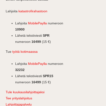
e
k
s
b
e
t
Lahjoita
katastrofirahastoon
o
d
a
o
I
g
Lahjoita
MobilePaylla
numeroon
k
n
r
10900
a
Lähetä tekstiviesti
SPR
m
numeroon
16499
(15 €)
Tue
työtä kotimaassa
Lahjoita
MobilePaylla
numeroon
32232
Lähetä tekstiviesti
SPR15
numeroon
16499
(15 €)
Tule kuukausilahjoittajaksi
Tee yrityslahjoitus
Lahjoittajapalvelu