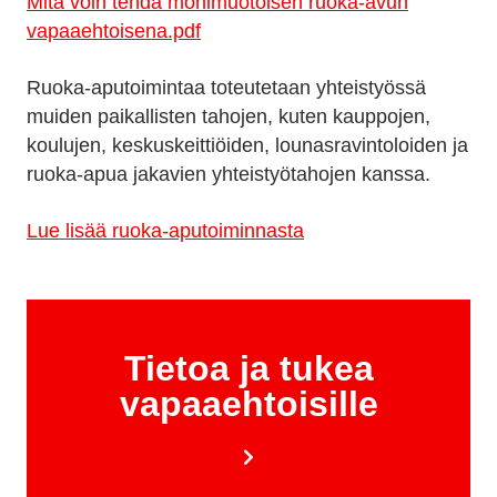
Mitä voin tehdä monimuotoisen ruoka-avun
vapaaehtoisena.pdf
Ruoka-aputoimintaa toteutetaan yhteistyössä
muiden paikallisten tahojen, kuten kauppojen,
koulujen, keskuskeittiöiden, lounasravintoloiden ja
ruoka-apua jakavien yhteistyötahojen kanssa.
Lue lisää ruoka-aputoiminnasta
Tietoa ja tukea
vapaaehtoisille