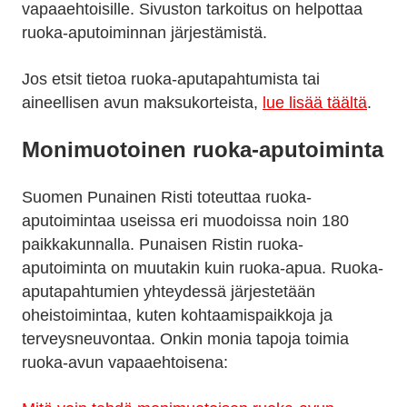
vapaaehtoisille. Sivuston tarkoitus on helpottaa
ruoka-aputoiminnan järjestämistä.
Jos etsit tietoa ruoka-aputapahtumista tai
aineellisen avun maksukorteista,
lue lisää täältä
.
Monimuotoinen ruoka-aputoiminta
Suomen Punainen Risti toteuttaa ruoka-
aputoimintaa useissa eri muodoissa noin 180
paikkakunnalla. Punaisen Ristin ruoka-
aputoiminta on muutakin kuin ruoka-apua. Ruoka-
aputapahtumien yhteydessä järjestetään
oheistoimintaa, kuten kohtaamispaikkoja ja
terveysneuvontaa. Onkin monia tapoja toimia
ruoka-avun vapaaehtoisena: