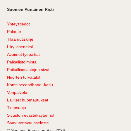
Suomen Punainen Risti
Yhteystiedot
Palaute
Tilaa uutiskirje
Liity jäseneksi
Avoimet työpaikat
Paikallistoiminta
Paikallisosastojen sivut
Nuorten turvatalot
Kontti secondhand -ketju
Veripalvelu
Lailliset huomautukset
Tietosuoja
Sivuston evästekäytännöt
Saavutettavuusseloste
© Suomen Punainen Risti 2026