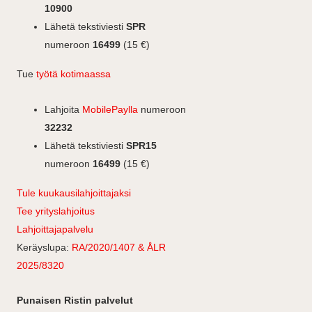
k
n
r
10900
a
Lähetä tekstiviesti
SPR
m
numeroon
16499
(15 €)
Tue
työtä kotimaassa
Lahjoita
MobilePaylla
numeroon
32232
Lähetä tekstiviesti
SPR15
numeroon
16499
(15 €)
Tule kuukausilahjoittajaksi
Tee yrityslahjoitus
Lahjoittajapalvelu
Keräyslupa:
RA/2020/1407 & ÅLR
2025/8320
Punaisen Ristin palvelut