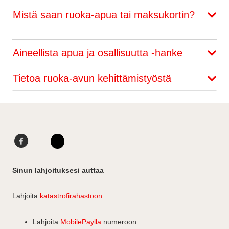
Mistä saan ruoka-apua tai maksukortin?
Aineellista apua ja osallisuutta -hanke
Tietoa ruoka-avun kehittämistyöstä
F
L
a
i
I
c
n
n
Sinun lahjoituksesi auttaa
e
k
s
b
e
t
Lahjoita
katastrofirahastoon
o
d
a
o
I
g
Lahjoita
MobilePaylla
numeroon